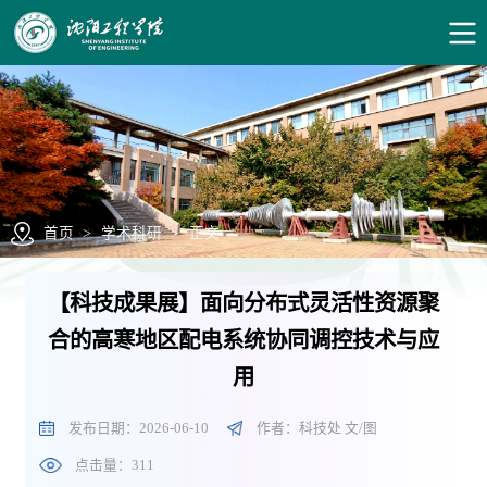
首页
>
学术科研
>
正文
【科技成果展】面向分布式灵活性资源聚
合的高寒地区配电系统协同调控技术与应
用
发布日期：2026-06-10
作者：科技处 文/图
点击量：
311