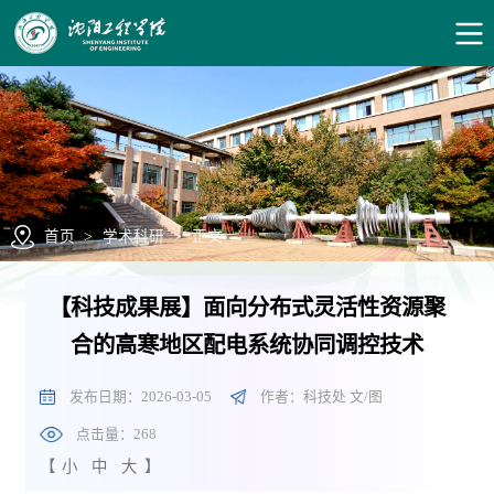
首页
>
学术科研
>
正文
【科技成果展】面向分布式灵活性资源聚
合的高寒地区配电系统协同调控技术
发布日期：2026-03-05
作者：科技处 文/图
点击量：
268
【
小
中
大
】