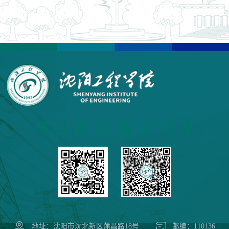
地址：沈阳市沈北新区蒲昌路18号
邮编：110136