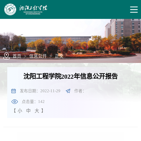
首页
>
信息公开
>
正文
沈阳工程学院2022年信息公开报告
发布日期：2022-11-29
作者：
点击量：
142
【
小
中
大
】