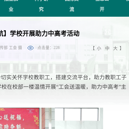
业
究
流
开
航】学校开展助力中高考活动
传部 工会 摄
点击量：
228
【
小
中
大
】
为切实关怀学校教职工，搭建交流平台，助力教职工子
学校在校部一楼温情开展“工会送温暖，助力中高考”主