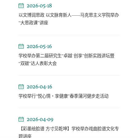
2026-05-18
以文博润思政 以文脉育新人——马克思主义学院举办
“大思政课”讲座
2026-05-16
学校举办第二届研究生“卓越˙创享”创新实践讲坛暨
“双碳”达人表彰大会
2026-04-16
学校举行“悦心情・享健康”春季蒲河健步走活动
2026-04-09
【彩墨绘脸谱 方寸见乾坤】学校举办戏曲脸谱文化专
题讲座