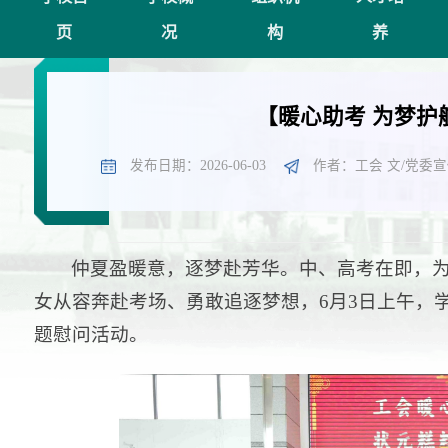
页
况
构
养
【暖心助考 为梦护
发布日期：2026-06-03
作者：工会 文/党委宣
仲夏盈暖意，逐梦赴芳华。中、高考在即，
女从容奔赴考场、勇敢追逐梦想，6月3日上午，
题慰问活动。