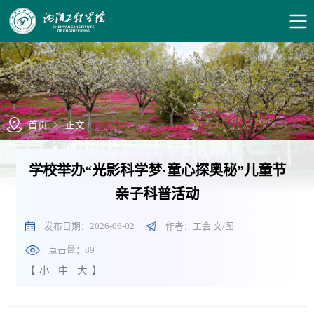
首页
>
正文
学校举办“光影科学梦·童心探奥秘”儿童节
亲子科普活动
发布日期：2026-06-02
作者：工会 文/图
点击量：
89
【
小
中
大
】