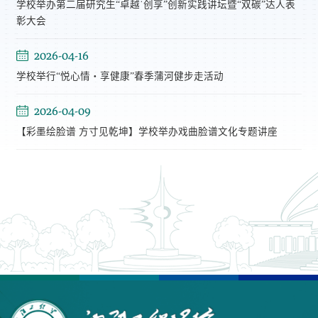
学校举办第二届研究生“卓越˙创享”创新实践讲坛暨“双碳”达人表
彰大会
2026-04-16
学校举行“悦心情・享健康”春季蒲河健步走活动
2026-04-09
【彩墨绘脸谱 方寸见乾坤】学校举办戏曲脸谱文化专题讲座