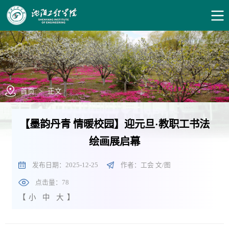
首页
>
正文
【墨韵丹青 情暖校园】迎元旦·教职工书法
绘画展启幕
发布日期：2025-12-25
作者：工会 文/图
点击量：
78
【
小
中
大
】