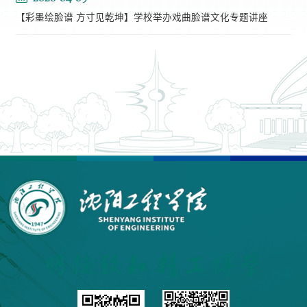
【彩墨绘脸谱 方寸见乾坤】学校举办戏曲脸谱文化专题讲座