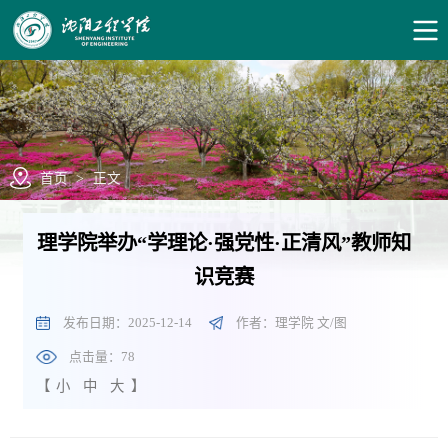
首页
>
正文
理学院举办“学理论·强党性·正清风”教师知
识竞赛
发布日期：2025-12-14
作者：理学院 文/图
点击量：
78
【
小
中
大
】