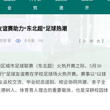
业
究
流
开
谊赛助力“东北超”足球热潮
传部 摄
点击量：
168
【
小
中
大
】
区城市足球联赛（东北超）火热开赛之际，5月30
行”足球友谊赛在学校足球场火热开赛。赛事以“以球
友返校交流、毕业纪念送别、校企协同共建、亲子全
立德树人、体育育人理念的重要载体，也是深耕校园体
。