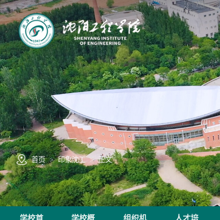
首页
>
印象沈工
>
正文
学校首
学校概
组织机
人才培