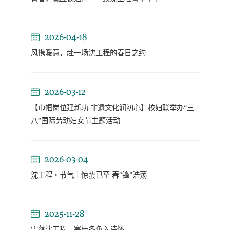
2026-04-18
风携暖意，赴一场沈工程的春日之约
2026-03-12
【巾帼岗位建新功 非遗文化润初心】校妇联举办“三
八”国际劳动妇女节主题活动
2026-03-04
沈工程・节气｜惊蛰已至 春“锋”浩荡
2025-11-28
雪落沈工程，寒枝冬色入诗怀