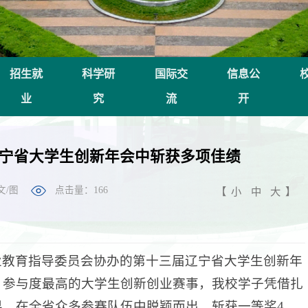
招生就
科学研
国际交
信息公
业
究
流
开
宁省大学生创新年会中斩获多项佳绩
文/图
点击量：
166
【
小
中
大
】
业教育指导委员会协办的第十三届辽宁省大学生创新年
、参与度最高的大学生创新创业赛事，我校学子凭借扎
，在全省众多参赛队伍中脱颖而出，斩获一等奖4