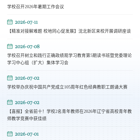
学校召开2026年暑期工作会议
2026-07-11
【精准对接解难题 校地同心促发展】沈北新区来校开展调研座谈
2026-07-08
学校召开树立和践行正确政绩观学习教育第5期读书班暨党委理论
学习中心组（扩大）集体学习会
2026-07-02
学校举办庆祝中国共产党成立105周年红色经典教职工朗诵大赛
2026-07-02
【喜报】全省前十！学校2名青年教师在2026年辽宁省高校青年教
师教学竞赛中获佳绩
2026-07-01