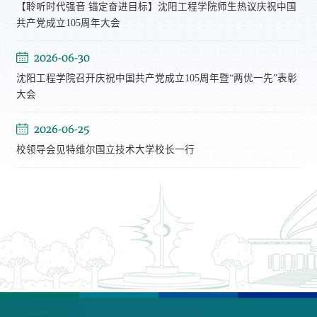
【聆听时代强音 锚定奋进目标】沈阳工程学院师生热议庆祝中国
共产党成立105周年大会
2026-06-30
沈阳工程学院召开庆祝中国共产党成立105周年暨“两优一先”表彰
大会
2026-06-25
校领导会见特维尔国立技术大学校长一行