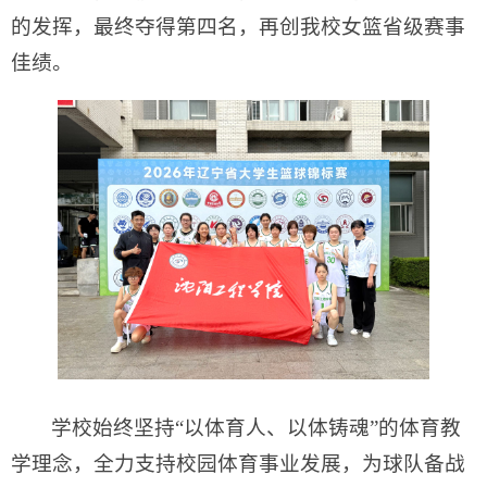
的发挥，最终夺得第四名，再创我校女篮省级赛事
佳绩。
学校始终坚持“以体育人、以体铸魂”的体育教
学理念，全力支持校园体育事业发展，为球队备战