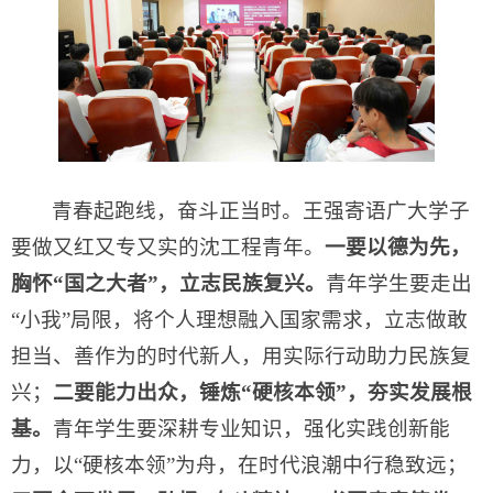
青春起跑线，奋斗正当时。王强寄语广大学子
要做又红又专又实的沈工程青年。
一要
以德为先，
胸怀“国之大者”，
立志民族复兴。
青年学生要走出
“小我”局限，将个人理想融入国家需求，立志做敢
担当、善作为的时代新人，用实际行动助力民族复
兴；
二要
能力出众，
锤炼“硬核本领”，
夯实发展根
基。
青年学生要深耕专业知识，强化实践创新能
力，以“硬核本领”为舟，在时代浪潮中行稳致远；