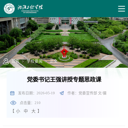
首页
>
学校要闻
>
正文
党委书记王强讲授专题思政课
发布日期：2026-05-19
作者：党委宣传部 文/摄
点击量：
210
【
小
中
大
】