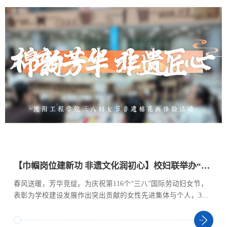
【巾帼岗位建新功 非遗文化润初心】校妇联举办“三八”国际劳动妇女节主题活动
春风送暖，芳华竞绽。为庆祝第116个“三八”国际劳动妇女节，
表彰为学校建设发展作出突出贡献的女性先进集体与个人，3月
11日，学校“2026年巾帼岗位建功表彰暨非遗文化体验活动”在图
书馆一楼大厅举行。受表彰先进集体与个人、校妇联代表、各基