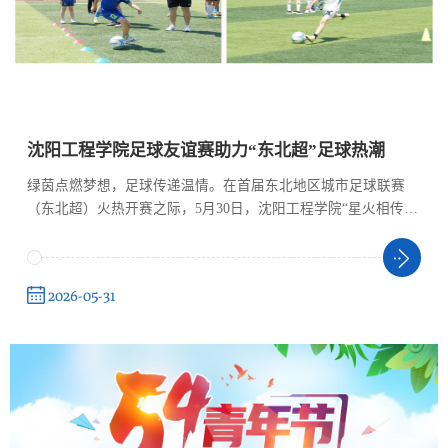
沈阳工程学院足球友谊赛助力“东北超”足球热潮
绿茵点燃梦想，足球传递温情。在首届东北地区城市足球联赛
（东北超）火热开赛之际，5月30日，沈阳工程学院“星火相传绿
茵情 六一逐梦少年行”足球友谊赛在学校足球场火热开赛。赛事
以“以球聚力、以情传温、以赛赋能”为宗旨，有机融合校友返校
交流、毕业纪念送别、校企协同共建、亲子全民健身、青少年足
2026-05-31
球普及等内容，既是学校落实立德树人、体育育人理念的重要载
体，也是深耕校园体育文化、服务东北区域足球事业发展的务实
举措。此次活动汇聚了来自校友、...