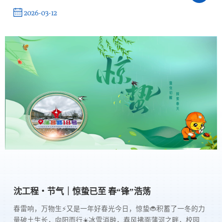
层女工委员齐聚一堂，共庆巾帼佳节、共赏非遗雅韵、共话使命
2026-03-12
担当。年初，校妇联启动2026年巾帼岗位建功先进集体、先进个
人评选申报工作，最终评选出教育教学、科研管理、服务保障等
岗位上履职尽责、...
沈工程・节气｜惊蛰已至 春“锋”浩荡
春雷响，万物生⚡️又是一年好春光今日，惊蛰🐞积蓄了一冬的力
量破土生长，向阳而行☀️冰雪消融，春风拂面蒲河之畔，校园焕