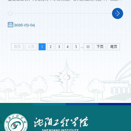
新校训石旁，新芽初绽🌱图书馆前，春光正好有关春天的所有美
好🌺正缓缓向沈工程走来今天也是第63个“学雷锋纪念日”惊蛰恰
好在3月5日🌺不仅有唤醒生机的春雷在沈阳工程学院更有无数青
2026-03-04
春身影默默奉献🌼让雷锋精神融入日常让善意温暖整个春天
...
首页
上页
1
2
3
4
5
11
下页
尾页