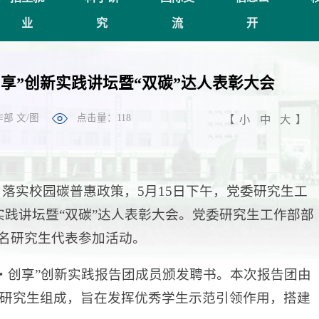
业
究
流
开
创享”创新实践讲坛暨“双碳”达人表彰大会
部 文/图
点击量：
118
【
小
中
大
】
落实校园碳普惠政策，5月15日下午，党委研究生工
实践讲坛暨“双碳”达人表彰大会。党委研究生工作部部
余名研究生代表参加活动。
・创享”创新实践报告团成员颁发聘书。本次报告团由
获奖研究生组成，旨在发挥优秀学生示范引领作用，搭建