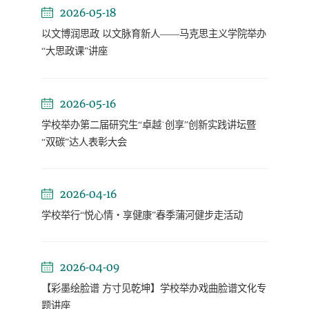
2026-05-18
以文博润思政 以文脉育新人——马克思主义学院举办
“大思政课”讲座
2026-05-16
学校举办第二届研究生“卓越˙创享”创新实践讲坛暨
“双碳”达人表彰大会
2026-04-16
学校举行“悦心情・享健康”春季蒲河健步走活动
2026-04-09
【彩墨绘脸谱 方寸见乾坤】学校举办戏曲脸谱文化专
题讲座