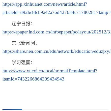
https://app.xinhuanet.com/news/article.html?
articleId=d92be8fcb9a42a76d427634c71780281×tamp
辽宁日报：
https://epaper.lnd.com.cn/lnrbepaper/pc/layout/202512/
东北新闻网：
https://share.nen.com.cn/edu/network/education/eduzj
学习强国：
https://www.xuexi.cn/local/normalTemplate.html?
itemId=7432266864309434943