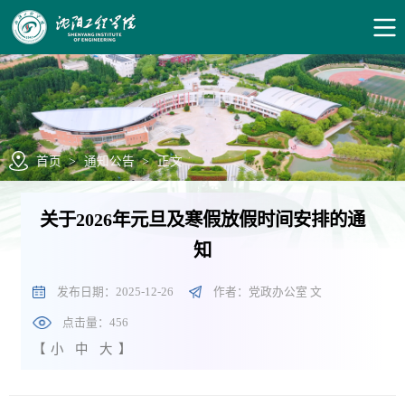
首页
>
通知公告
>
正文
关于2026年元旦及寒假放假时间安排的通
知
发布日期：2025-12-26
作者：党政办公室 文
点击量：
456
【
小
中
大
】