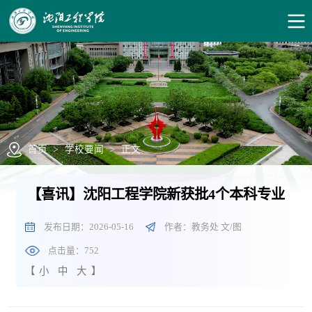
首页
>
学校要闻
>
正文
【喜讯】沈阳工程学院新获批4个本科专业
发布日期：2026-05-16
作者：教务处 文/图
点击量：
752
【
小
中
大
】