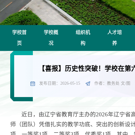
学校首
学校概
组织机
人才培
页
况
构
养
【喜报】历史性突破！学校在第
发布日期：2026-05-15
作者：教务处 文/图
近日，由辽宁省教育厅主办的2026年辽宁
师（团队）凭借扎实的教学功底、突出的创新设计
项、一等奖1项、二等奖3项、优秀奖1项。其中