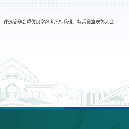
物）评选答辩会暨优良学风考风标兵班、标兵寝室表彰大会