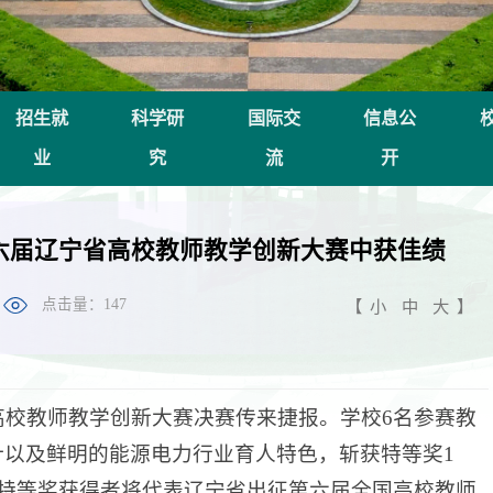
招生就
科学研
国际交
信息公
业
究
流
开
六届辽宁省高校教师教学创新大赛中获佳绩
点击量：
147
【
小
中
大
】
省高校教师教学创新大赛决赛传来捷报。学校6名参赛教
以及鲜明的能源电力行业育人特色，斩获特等奖1
，特等奖获得者将代表辽宁省出征第六届全国高校教师