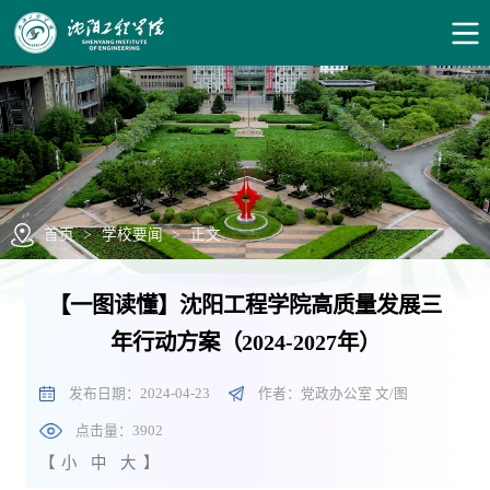
首页
>
学校要闻
>
正文
【一图读懂】沈阳工程学院高质量发展三
年行动方案（2024-2027年）
发布日期：2024-04-23
作者：党政办公室 文/图
点击量：
3902
【
小
中
大
】